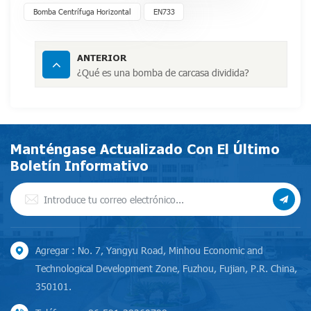
Bomba Centrífuga Horizontal
EN733
ANTERIOR
¿Qué es una bomba de carcasa dividida?
Manténgase Actualizado Con El Último
Boletín Informativo
Agregar : No. 7, Yangyu Road, Minhou Economic and
Technological Development Zone, Fuzhou, Fujian, P.R. China,
350101.