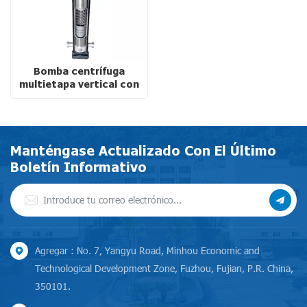
Bomba centrífuga
multietapa vertical con
sello mecánico
Manténgase Actualizado Con El Último
Boletín Informativo
Agregar : No. 7, Yangyu Road, Minhou Economic and
Technological Development Zone, Fuzhou, Fujian, P.R. China,
350101.