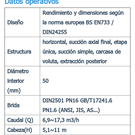
Datos operativos
Rendimiento y dimensiones según
Diseño
la norma europea BS EN733 /
DIN24255
horizontal, succión axial final, etapa
Estructura
única, succión simple, carcasa de
voluta, extracción posterior
Diámetro
interior
50
(mm)
DIN2501 PN16 GB/T17241.6
Brida
PN1.6 (ANSI, JIS, AS...)
Caudal (Q)
6,9~17,3 m3/h
Cabeza(H)
5,1~11 m