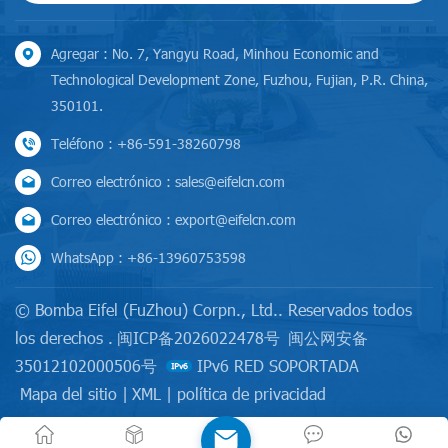
Agregar : No. 7, Yangyu Road, Minhou Economic and
Technological Development Zone, Fuzhou, Fujian, P.R. China,
350101.
Teléfono : +86-591-38260798
Correo electrónico : sales@eifelcn.com
Correo electrónico : export@eifelcn.com
WhatsApp : +86-13960753598
© Bomba Eifel (FuZhou) Corpn., Ltd.. Reservados todos
los derechos .
闽ICP备2026022478号
闽公网安备
35012102000506号
IPv6 RED SOPORTADA
Mapa del sitio
|
XML
|
política de privacidad