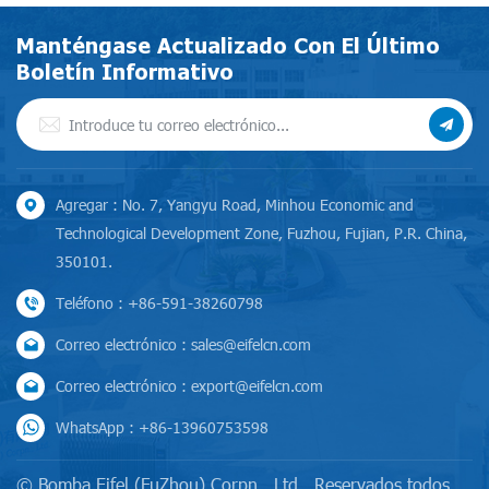
Manténgase Actualizado Con El Último
Boletín Informativo
Agregar : No. 7, Yangyu Road, Minhou Economic and
Technological Development Zone, Fuzhou, Fujian, P.R. China,
350101.
Teléfono : +86-591-38260798
Correo electrónico : sales@eifelcn.com
Correo electrónico : export@eifelcn.com
WhatsApp : +86-13960753598
© Bomba Eifel (FuZhou) Corpn., Ltd.. Reservados todos