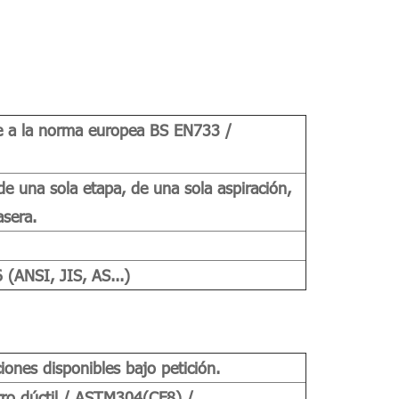
e a la norma europea BS EN733 /
, de una sola etapa, de una sola aspiración,
asera.
ANSI, JIS, AS...)
iones disponibles bajo petición.
rro dúctil / ASTM304(CF8) /