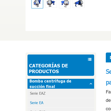
CATEGORÍAS DE
S
PRODUCTOS
pa
Bomba centrífuga de
succión final
Fa
Serie EAZ
de
Serie EA
co