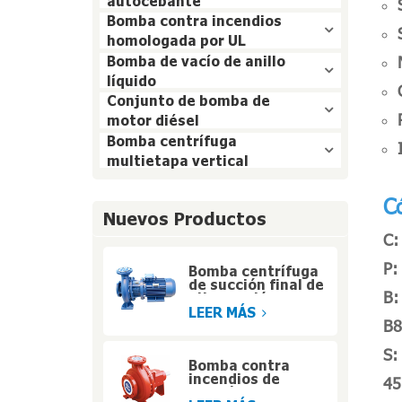
autocebante
Bomba contra incendios
homologada por UL
Bomba de vacío de anillo
líquido
Conjunto de bomba de
motor diésel
Bomba centrífuga
multietapa vertical
C
Nuevos Productos
C:
P:
Bomba centrífuga
de succión final de
B:
alta presión y
acoplamiento
LEER MÁS
B8
cerrado
S:
Bomba contra
incendios de
45
succión final de