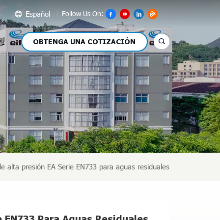
Español
Follow Us On:
OBTENGA UNA COTIZACIÓN
glish
сский
pañol
عر
文
 alta presión EA Serie EN733 para aguas residuales
e EN733 Para Aguas Residuales