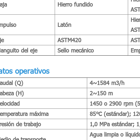
aja
Hierro fundido
AS
Hie
mpulso
Latón
AS
je
ASTM420
AST
anguito del eje
Sello mecánico
Emp
atos operativos
audal (Q)
4~1584 m3/h
abeza (H)
2~150 m
elocidad
1450 o 2900 rpm (5
emperatura máxima
85℃ (estándar); 12
resión de trabajo
1,0 MPa estándar; 1
Agua limpia o líquid
edio de transporte