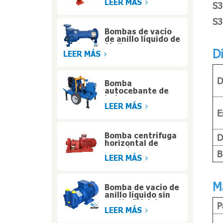
servicio pesado
LEER MÁS
S3
listada por UL para
edificios de gran
S3
altura
Bombas de vacío
de anillo líquido de
fácil
D
mantenimiento
LEER MÁS
con diseño de
motor portador
D
Bomba
autocebante de
bajo consumo para
sistemas de agua
LEER MÁS
E
industriales
Bomba centrífuga
D
horizontal de
succión axial de
B
alta eficiencia con
LEER MÁS
motor diésel para
operaciones a
gran altitud
M
Bomba de vacío de
anillo líquido sin
aceite Eifel de una
P
etapa para la
LEER MÁS
manipulación de