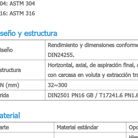
04: ASTM 304
16: ASTM 316
iseño y estructura
Rendimiento y dimensiones conform
iseño
DIN24255.
Horizontal, axial, de aspiración final
structura
con carcasa en voluta y extracción tr
N (mm)
32~300
rida
DIN2501 PN16 GB / T17241.6 PN1.6 (
aterial
arte
Material estándar
Opc
Hie