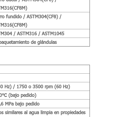
TM316(CF8M)
rro fundido / ASTM304(CF8) /
TM316(CF8M)
M304 / ASTM316 / ASTM1045
aquetamiento de glándulas
0 Hz) / 1750 o 3500 rpm (60 Hz)
0℃ (bajo pedido)
,6 MPa bajo pedido
os similares al agua limpia en propiedades