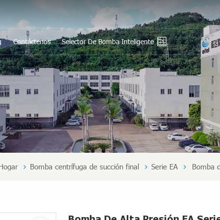
g
Contáctenos
Selector De Bomba Inteligente
En
Ру
Es
بي
中
Hogar
Bomba centrífuga de succión final
Serie EA
Bomba de
Bomba De Alta Presión EA Seri