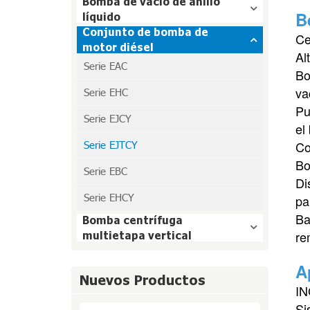
Bomba de vacío de anillo
B
líquido
Conjunto de bomba de
Ce
motor diésel
Al
Serie EAC
Bo
va
Serie EHC
Pu
Serie EJCY
el
Co
Serie EJTCY
Bo
Serie EBC
Di
Serie EHCY
pa
Ba
Bomba centrífuga
re
multietapa vertical
A
Nuevos Productos
IN
Si