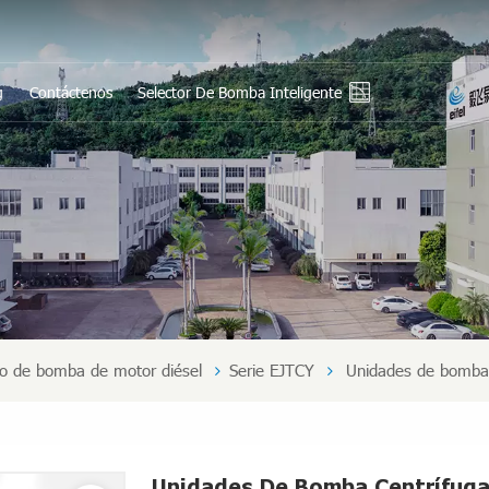
g
Contáctenos
Selector De Bomba Inteligente
En
Ру
Es
بي
中
o de bomba de motor diésel
Serie EJTCY
Unidades de bomba c
Unidades De Bomba Centrífuga