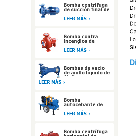
Bomba centrífuga
Dr
de succión final de
alta presión y
Dr
acoplamiento
LEER MÁS
De
cerrado
Ca
Bomba contra
Lo
incendios de
Si
succión final de
servicio pesado
LEER MÁS
listada por UL para
edificios de gran
D
altura
Bombas de vacío
de anillo líquido de
fácil
mantenimiento
LEER MÁS
con diseño de
motor portador
Bomba
autocebante de
bajo consumo para
sistemas de agua
LEER MÁS
industriales
Bomba centrífuga