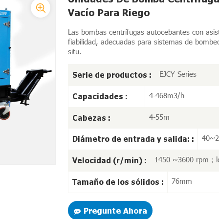
Vacío Para Riego
Las bombas centrífugas autocebantes con asis
fiabilidad, adecuadas para sistemas de bombe
situ.
EJCY Series
Serie de productos :
4-468m3/h
Capacidades :
4-55m
Cabezas :
40~
Diámetro de entrada y salida: :
1450 ~3600 rpm；lo
Velocidad (r/min) :
76mm
Tamaño de los sólidos :
Pregunte Ahora