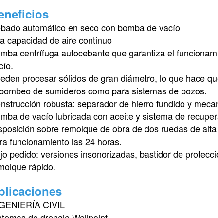
eneficios
bado automático en seco con bomba de vacío
ta capacidad de aire continuo
mba centrífuga autocebante que garantiza el funcionami
cío.
eden procesar sólidos de gran diámetro, lo que hace q
 bombeo de sumideros como para sistemas de pozos.
nstrucción robusta: separador de hierro fundido y mecan
mba de vacío lubricada con aceite y sistema de recuper
sposición sobre remolque de obra de dos ruedas de alta
ra funcionamiento las 24 horas.
jo pedido: versiones insonorizadas, bastidor de protecci
molque rápido.
plicaciones
GENIERÍA CIVIL
stemas de drenaje Wellpoint