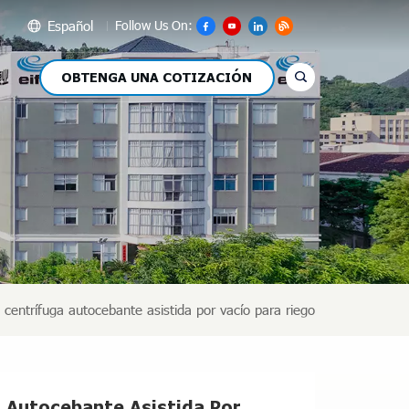
Español
Follow Us On:
OBTENGA UNA COTIZACIÓN
glish
сский
pañol
عر
文
entrífuga autocebante asistida por vacío para riego
 Autocebante Asistida Por