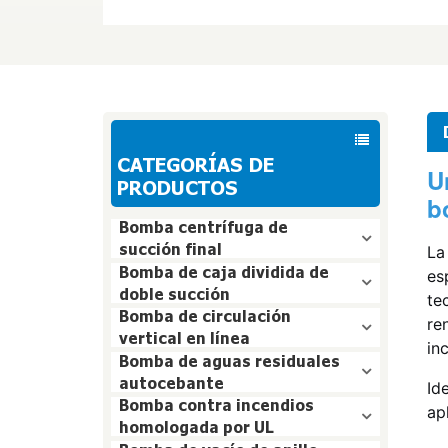
CATEGORÍAS DE
U
PRODUCTOS
b
Bomba centrífuga de
succión final
La
Bomba de caja dividida de
es
doble succión
te
Bomba de circulación
re
vertical en línea
in
Bomba de aguas residuales
autocebante
Id
Bomba contra incendios
ap
homologada por UL