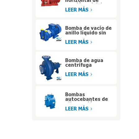
horizontal de
succión axial de
alta eficiencia con
LEER MÁS
motor diésel para
operaciones a
gran altitud
Bomba de vacío de
anillo líquido sin
aceite Eifel de una
etapa para la
LEER MÁS
manipulación de
gases húmedos
Bomba de agua
centrífuga
horizontal de una
etapa Eifel según
LEER MÁS
norma ISO2858
Bombas
autocebantes de
alta presión para
manejo de sólidos
LEER MÁS
de servicio pesado