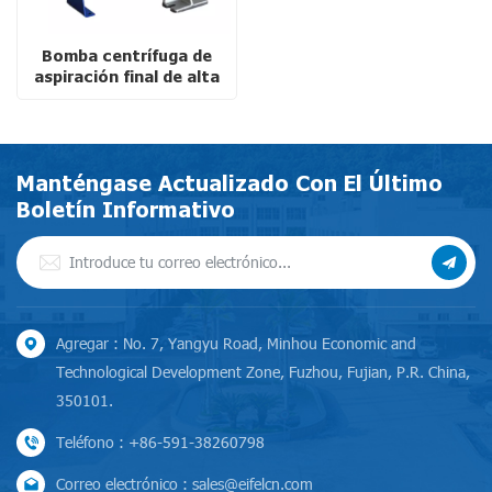
Bomba centrífuga de
aspiración final de alta
presión serie EA
EN733/DIN24255 para
riego y climatización.
Manténgase Actualizado Con El Último
Boletín Informativo
Agregar : No. 7, Yangyu Road, Minhou Economic and
Technological Development Zone, Fuzhou, Fujian, P.R. China,
350101.
Teléfono : +86-591-38260798
Correo electrónico : sales@eifelcn.com