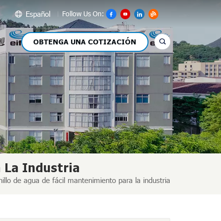
Español
Follow Us On:
OBTENGA UNA COTIZACIÓN
glish
сский
pañol
عر
文
 La Industria
llo de agua de fácil mantenimiento para la industria