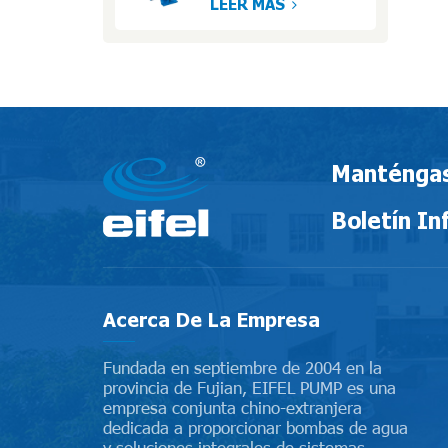
manejo de sólidos
LEER MÁS
de servicio pesado
Manténgas
Boletín In
Acerca De La Empresa
Fundada en septiembre de 2004 en la
provincia de Fujian, EIFEL PUMP es una
empresa conjunta chino-extranjera
dedicada a proporcionar bombas de agua
y soluciones integrales de sistemas