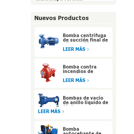
Nuevos Productos
Bomba centrífuga
de succión final de
alta presión y
acoplamiento
LEER MÁS
cerrado
Bomba contra
incendios de
succión final de
servicio pesado
LEER MÁS
listada por UL para
edificios de gran
altura
Bombas de vacío
de anillo líquido de
fácil
mantenimiento
LEER MÁS
con diseño de
motor portador
Bomba
autocebante de