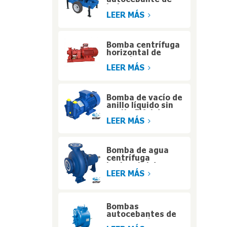
bajo consumo para
sistemas de agua
LEER MÁS
industriales
Bomba centrífuga
horizontal de
succión axial de
alta eficiencia con
LEER MÁS
motor diésel para
operaciones a
gran altitud
Bomba de vacío de
anillo líquido sin
aceite Eifel de una
etapa para la
LEER MÁS
manipulación de
gases húmedos
Bomba de agua
centrífuga
horizontal de una
etapa Eifel según
LEER MÁS
norma ISO2858
Bombas
autocebantes de
alta presión para