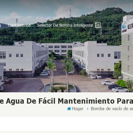
g
Contáctenos
Selector De Bomba Inteligente
En
Ру
Es
بي
中
e Agua De Fácil Mantenimiento Para
Hogar
Bomba de vacío de ani