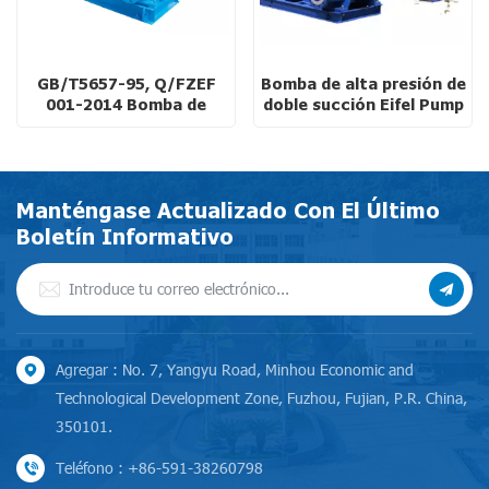
GB/T5657-95, Q/FZEF
Bomba de alta presión de
001-2014 Bomba de
doble succión Eifel Pump
carcasa dividida de doble
para la industria
succión estándar para
automotriz.
sistema de refrigeración
Construcción de acero
inoxidable a prueba de
Manténgase Actualizado Con El Último
explosiones.
Boletín Informativo
Agregar : No. 7, Yangyu Road, Minhou Economic and
Technological Development Zone, Fuzhou, Fujian, P.R. China,
350101.
Teléfono : +86-591-38260798